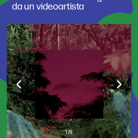
da un videoartista 
1
/
9