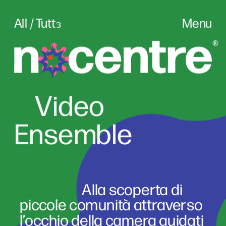
All / Tuttɜ
Menu
Vid
eo
Ensemble
                      Alla scoperta di 
piccole comunità attraverso 
l’occhio della camera guidati 