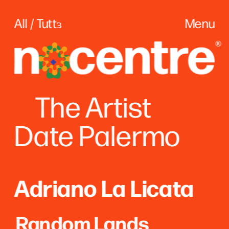
All / Tuttɜ
Menu
The
 Artist
Date Palerm
o
Adriano La Licata
Random Lands