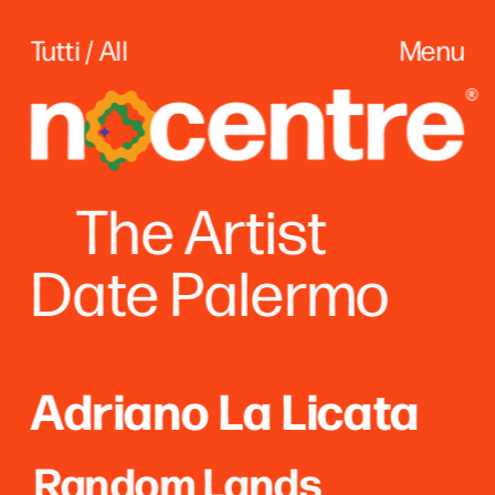
Tutti / All
Menu
The
 Artist
Date Palerm
o
Adriano La Licata
Random Lands