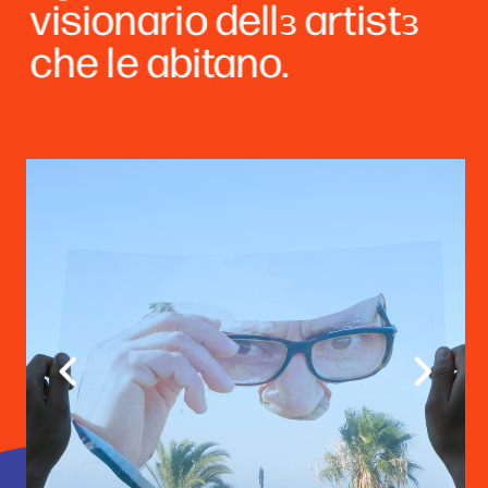
visionario dellɜ artistɜ 
che le abitano.