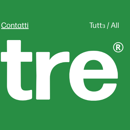
Contatti
Tuttɜ
 / 
All