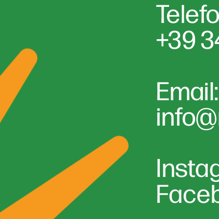
Telef
+39 
Email:
info@
Insta
Face