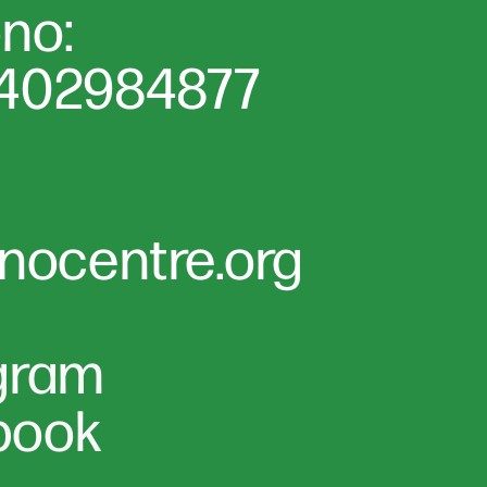
ono:
3402984877
nocentre.org
gram
book