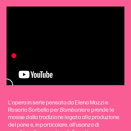
L'opera in serie pensata da Elena Mazzi e 
Rosario Sorbello per 
Bomboniere
 prende le 
mosse dalla tradizione legata alla produzione 
del pane e, in particolare, all’usanza di 