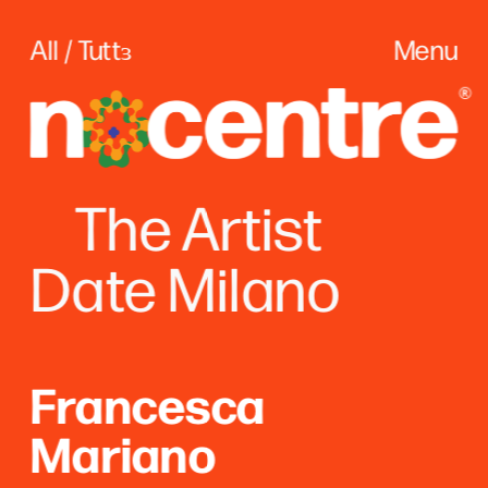
All / Tuttɜ
Menu
The
 Artist
Date Milano
Francesca 
Mariano